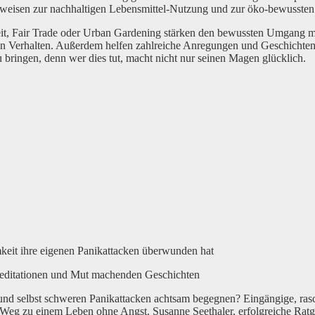
nweisen zur nachhaltigen Lebensmittel-Nutzung und zur öko-bewussten 
it, Fair Trade oder Urban Gardening stärken den bewussten Umgang m
en Verhalten. Außerdem helfen zahlreiche Anregungen und Geschichten
bringen, denn wer dies tut, macht nicht nur seinen Magen glücklich.
mkeit ihre eigenen Panikattacken überwunden hat
Meditationen und Mut machenden Geschichten
und selbst schweren Panikattacken achtsam begegnen? Eingängige, ra
eg zu einem Leben ohne Angst. Susanne Seethaler, erfolgreiche Ratge