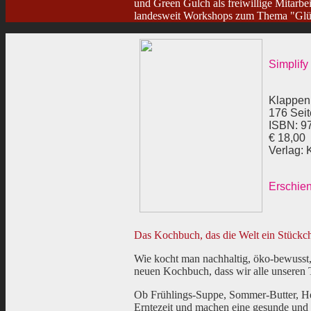
und Green Gulch als freiwillige Mitarbei
landesweit Workshops zum Thema "Glück
Simplify
Klappen
176 Sei
ISBN: 9
€ 18,00
Verlag: 
Erschie
Das Kochbuch, das die Welt ein Stückch
Wie kocht man nachhaltig, öko-bewusst
neuen Kochbuch, dass wir alle unseren T
Ob Frühlings-Suppe, Sommer-Butter, Her
Erntezeit und machen eine gesunde und e