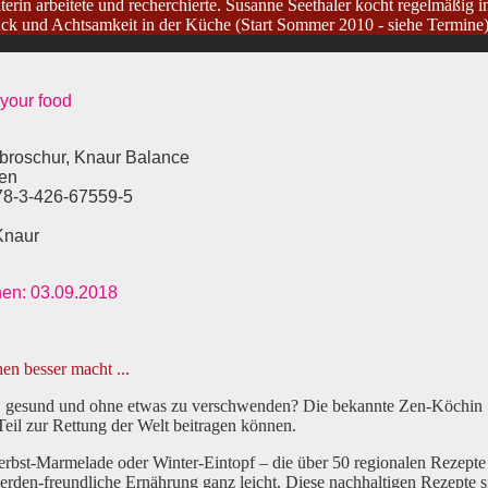
terin arbeitete und recherchierte. Susanne Seethaler kocht regelmäßig 
 und Achtsamkeit in der Küche (Start Sommer 2010 - siehe Termine)
 your food
broschur, Knaur Balance
ten
78-3-426-67559-5
Knaur
nen: 03.09.2018
en besser macht ...
, gesund und ohne etwas zu verschwenden? Die bekannte Zen-Köchin S
eil zur Rettung der Welt beitragen können.
bst-Marmelade oder Winter-Eintopf – die über 50 regionalen Rezepte e
rden-freundliche Ernährung ganz leicht. Diese nachhaltigen Rezepte si