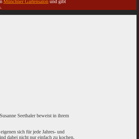
im
Münchner Gartensalon
und gibt
.
usanne Seethaler beweist in ihrem
igenen sich für jede Jahres- und
nd dabei nicht nur einfach zu kochen,