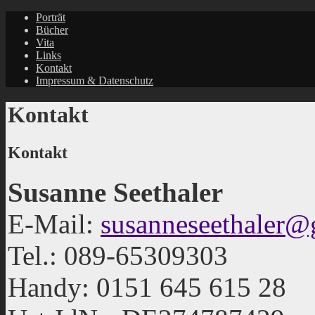
Porträt
Bücher
Vita
Links
Kontakt
Impressum & Datenschutz
Kontakt
Kontakt
Susanne Seethaler
E-Mail:
susanneseethaler
Tel.: 089-65309303
Handy: 0151 645 615 28