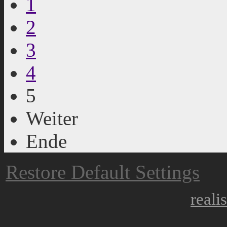
1
2
3
4
5
Weiter
Ende
Restore Default Settings
reali